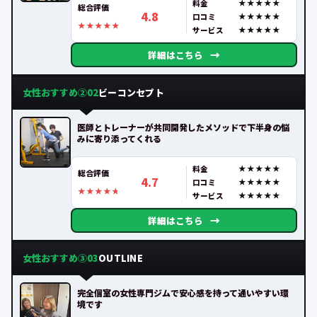
料金
総合評価
4.8
口コミ
サービス
→
詳細はこちら
女性おすすめ②
ビーコンセプト
02
医師とトレーナーが共同開発したメソッドで下半身の悩
みに寄り添ってくれる
料金
総合評価
4.7
口コミ
サービス
→
詳細はこちら
女性おすすめ③
OUTLINE
03
完全個室の女性専門ジムで安心感を持って通いやすい環
境です