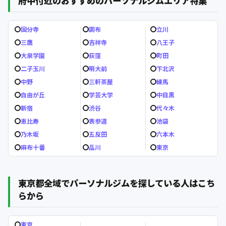
府中付近のおすすめのパーソナルジムエリア特集
国分寺
調布
立川
三鷹
吉祥寺
八王子
大泉学園
荻窪
町田
二子玉川
明大前
下北沢
中野
三軒茶屋
練馬
自由が丘
学芸大学
中目黒
新宿
渋谷
代々木
恵比寿
表参道
池袋
乃木坂
五反田
六本木
麻布十番
品川
東京
東京都全域でパーソナルジムを探している人はこち
らから
東京