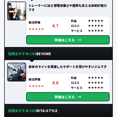
トレーナーに加え管理栄養士や医師も支える体制が魅力
です
料金
総合評価
4.7
口コミ
サービス
→
詳細はこちら
短期おすすめ②
BEYOND
02
身体のラインを意識したサポートを受けやすいジムです
料金
総合評価
4.6
口コミ
サービス
→
詳細はこちら
短期おすすめ③
RITA-STYLE
03