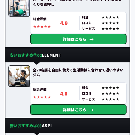
くりを後押し
料金
総合評価
4.9
口コミ
サービス
→
詳細はこちら
安いおすすめ②
ELEMENT
02
全70店舗を自由に使えて生活動線に合わせて通いやすい
ジム
料金
総合評価
4.8
口コミ
サービス
→
詳細はこちら
安いおすすめ③
ASPI
03