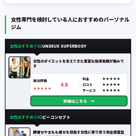
女性専門を検討している人におすすめのパーソナル
ジム
女性おすすめ①
UNDEUX SUPERBODY
01
女性のダイエットを支えてきた豊富な指導実績が強みで
す
料金
総合評価
4.8
口コミ
サービス
→
詳細はこちら
女性おすすめ②
ビーコンセプト
02
脚痩せや太もも痩せを目指す女性に寄り添う完全個室型