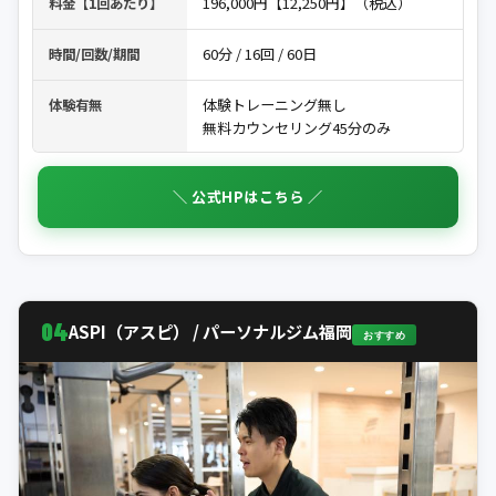
196,000円【12,250円】（税込）
料金【1回あたり】
60分 / 16回 / 60日
時間/回数/期間
体験トレーニング無し
体験有無
無料カウンセリング45分のみ
＼ 公式HPはこちら ／
04
ASPI（アスピ） / パーソナルジム福岡
おすすめ