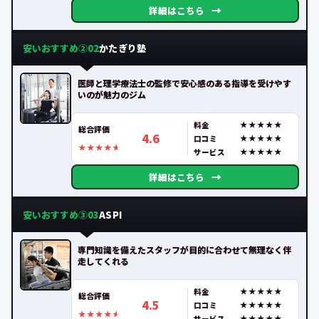
→
詳細はこちら
安いおすすめ②
かたぎり塾
02
医師と理学療法士の監修で安心感のある指導を受けやす
いのが魅力のジム
料金
総合評価
4.6
口コミ
サービス
→
詳細はこちら
安いおすすめ③
ASPI
03
専門知識を備えたスタッフが目的に合わせて無理なく伴
走してくれる
料金
総合評価
4.5
口コミ
サービス