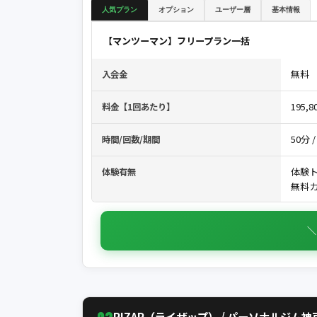
人気プラン
オプション
ユーザー層
基本情報
【マンツーマン】フリープラン一括
無料
入会金
195,
料金【1回あたり】
50分 /
時間/回数/期間
体験ト
体験有無
無料カ
＼
02
RIZAP（ライザップ） / パーソナルジム神