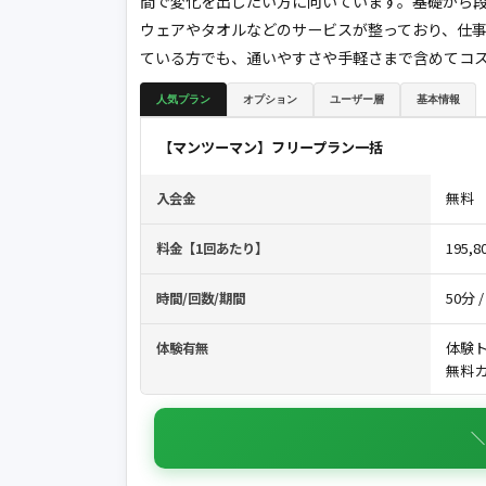
間で変化を出したい方に向いています。基礎から
ウェアやタオルなどのサービスが整っており、仕
ている方でも、通いやすさや手軽さまで含めてコ
人気プラン
オプション
ユーザー層
基本情報
【マンツーマン】フリープラン一括
無料
入会金
195,
料金【1回あたり】
50分 /
時間/回数/期間
体験ト
体験有無
無料カ
＼