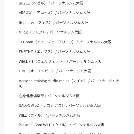
BEZEL（ベゼル） / パーソナルジム大阪
ARROWs（アローズ） / パーソナルジム大阪
fis.pilates（フィス） / パーソナルジム大阪
MIRIZ（ミリズ） / パーソナルジム大阪
TJ Green（ティージェーグリーン） / パーソナルジム大阪
EMPTHZ（エンプス） / パーソナルジム大阪
WELL FIT（ウェルフィット） / パーソナルジム大阪
OMB（オーエムビー） / パーソナルジム大阪
personal training studio maika（マイカ） / パーソナルジム大
阪
心身健康倶楽部 / パーソナルジム大阪
SALON AtoZ（サロン アズ） / パーソナルジム大阪
WILL（ウィル） / パーソナルジム大阪
Personal Gym WILL（ウィル） / パーソナルジム大阪