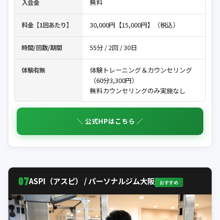
無料
入会金
30,000円【15,000円】（税込）
料金【1回あたり】
55分 / 2回 / 30日
時間/回数/期間
体験トレーニング＆カウンセリング
体験有無
（60分3,300円）
無料カウンセリングのみ実施なし
＼ 公式HPはこちら ／
07
ASPI（アスピ） / パーソナルジム大阪
おすすめ