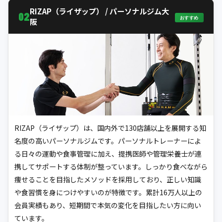
RIZAP（ライザップ） / パーソナルジム大
02
おすすめ
阪
RIZAP（ライザップ）は、国内外で130店舗以上を展開する知
名度の高いパーソナルジムです。パーソナルトレーナーによ
る日々の運動や食事管理に加え、提携医師や管理栄養士が連
携してサポートする体制が整っています。しっかり食べながら
痩せることを目指したメソッドを採用しており、正しい知識
や食習慣を身につけやすいのが特徴です。累計16万人以上の
会員実績もあり、短期間で本気の変化を目指したい方に向い
ています。