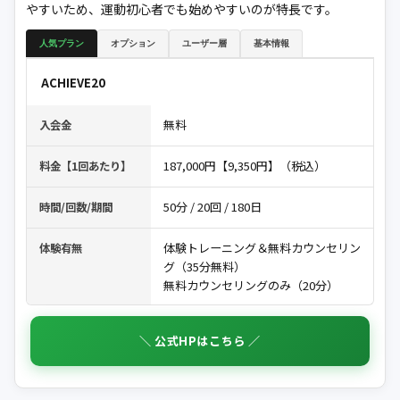
やすいため、運動初心者でも始めやすいのが特長です。
人気プラン
オプション
ユーザー層
基本情報
ACHIEVE20
無料
入会金
187,000円【9,350円】（税込）
料金【1回あたり】
50分 / 20回 / 180日
時間/回数/期間
体験トレーニング＆無料カウンセリン
体験有無
グ（35分無料）
無料カウンセリングのみ（20分）
＼ 公式HPはこちら ／