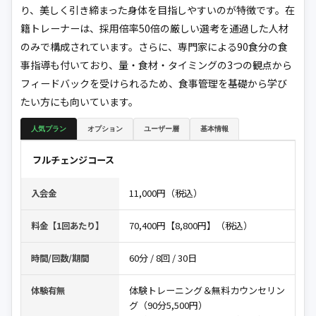
り、美しく引き締まった身体を目指しやすいのが特徴です。在
籍トレーナーは、採用倍率50倍の厳しい選考を通過した人材
のみで構成されています。さらに、専門家による90食分の食
事指導も付いており、量・食材・タイミングの3つの観点から
フィードバックを受けられるため、食事管理を基礎から学び
たい方にも向いています。
人気プラン
オプション
ユーザー層
基本情報
フルチェンジコース
11,000円（税込）
入会金
70,400円【8,800円】（税込）
料金【1回あたり】
60分 / 8回 / 30日
時間/回数/期間
体験トレーニング＆無料カウンセリン
体験有無
グ（90分5,500円）