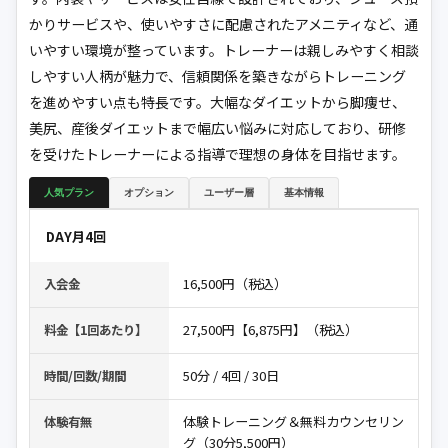
かりサービスや、使いやすさに配慮されたアメニティなど、通
いやすい環境が整っています。トレーナーは親しみやすく相談
しやすい人柄が魅力で、信頼関係を築きながらトレーニング
を進めやすい点も特長です。大幅なダイエットから脚痩せ、
美尻、産後ダイエットまで幅広い悩みに対応しており、研修
を受けたトレーナーによる指導で理想の身体を目指せます。
人気プラン
オプション
ユーザー層
基本情報
DAY月4回
16,500円（税込）
入会金
27,500円【6,875円】（税込）
料金【1回あたり】
50分 / 4回 / 30日
時間/回数/期間
体験トレーニング＆無料カウンセリン
体験有無
グ（30分5,500円）