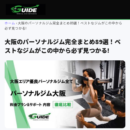
ホーム
大阪のパーソナルジム完全まとめ89選！ベストなジムがこの中から
必ず見つかる!
大阪のパーソナルジム完全まとめ89選！ベ
ストなジムがこの中から必ず見つかる!