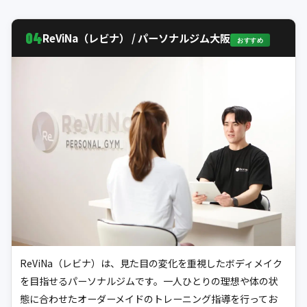
04
ReViNa（レビナ） / パーソナルジム大阪
おすすめ
ReViNa（レビナ）は、見た目の変化を重視したボディメイク
を目指せるパーソナルジムです。一人ひとりの理想や体の状
態に合わせたオーダーメイドのトレーニング指導を行ってお