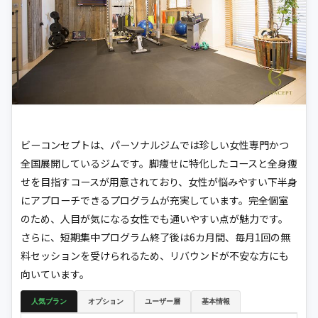
ビーコンセプトは、パーソナルジムでは珍しい女性専門かつ
全国展開しているジムです。脚痩せに特化したコースと全身痩
せを目指すコースが用意されており、女性が悩みやすい下半身
にアプローチできるプログラムが充実しています。完全個室
のため、人目が気になる女性でも通いやすい点が魅力です。
さらに、短期集中プログラム終了後は6カ月間、毎月1回の無
料セッションを受けられるため、リバウンドが不安な方にも
向いています。
人気プラン
オプション
ユーザー層
基本情報