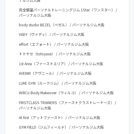
ナルジム大阪
完全個室パーソナルトレーニングジム 1Star（ワンスター） /
パーソナルジム大阪
body studio BEZEL（ベゼル） / パーソナルジム大阪
VADY（ヴァディ） / パーソナルジム大阪
effort（エフォート） / パーソナルジム大阪
トトヤセ（totoyase） / パーソナルジム大阪
1st Area（ファーストエリア） / パーソナルジム大阪
AVENIR（アヴニール） / パーソナルジム大阪
LUKE GYM（ルークジム） / パーソナルジム大阪
WillCo Body Makeover（ウィルコ） / パーソナルジム大阪
FIRSTCLASS TRAINERS（ファーストクラストレーナーズ） /
パーソナルジム大阪
At first（アットファースト） / パーソナルジム大阪
GYM FIELD（ジムフィールド） / パーソナルジム大阪