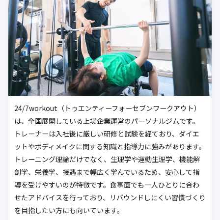
24/7workout（トゥエンティーフォーセブンワークアウト）
は、全国展開している上場企業運営のパーソナルジムです。
トレーナーは入社後に厳しい研修と試験を経ており、ダイエ
ットやボディメイクに関する知識と指導力に強みがあります。
トレーニング理論だけでなく、生理学や運動生理学、機能解
剖学、栄養学、接遇まで幅広く学んでいるため、安心して指
導を受けやすいのが特徴です。食事面でも一人ひとりに合わ
せたアドバイスを行っており、リバウンドしにくい習慣づくり
を目指したい方にも向いています。