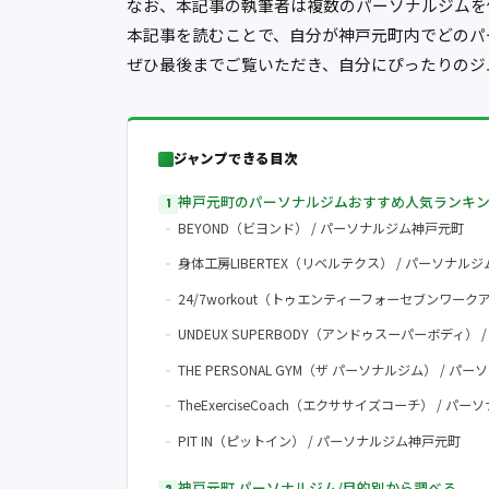
なお、本記事の執筆者は複数のパーソナルジムを
本記事を読むことで、自分が神戸元町内でどのパ
ぜひ最後までご覧いただき、自分にぴったりのジ
ジャンプできる目次
神戸元町のパーソナルジムおすすめ人気ランキ
BEYOND（ビヨンド） / パーソナルジム神戸元町
身体工房LIBERTEX（リベルテクス） / パーソナル
24/7workout（トゥエンティーフォーセブンワーク
UNDEUX SUPERBODY（アンドゥスーパーボディ）
THE PERSONAL GYM（ザ パーソナルジム） / 
TheExerciseCoach（エクササイズコーチ） / 
PIT IN（ピットイン） / パーソナルジム神戸元町
神戸元町 パーソナルジム/目的別から調べる