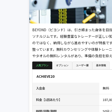
BEYOND（ビヨンド）は、引き締まった身体を
ソナルジムです。経験豊富なトレーナーが正しい
のではなく、納得しながら進めやすいのが特長で
整っています。無料カウンセリングや体験トレー
やタオルの無料レンタルがあり、準備の負担を抑
人気プラン
オプション
ユーザー層
基本情報
ACHIEVE20
無料
入会金
187,
料金【1回あたり】
50分 /
時間/回数/期間