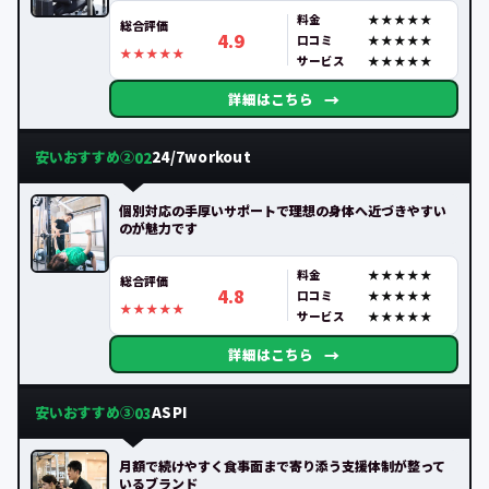
料金
総合評価
4.9
口コミ
サービス
→
詳細はこちら
安いおすすめ②
24/7workout
02
個別対応の手厚いサポートで理想の身体へ近づきやすい
のが魅力です
料金
総合評価
4.8
口コミ
サービス
→
詳細はこちら
安いおすすめ③
ASPI
03
月額で続けやすく食事面まで寄り添う支援体制が整って
いるブランド