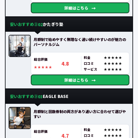
→
詳細はこちら
安いおすすめ②
かたぎり塾
02
月額制で始めやすく無理なく通い続けやすいのが魅力の
パーソナルジム
料金
総合評価
4.8
口コミ
サービス
→
詳細はこちら
安いおすすめ③
EAGLE BASE
03
月額制と回数券制の両方があり通い方に合わせて選びや
すい
料金
総合評価
4.7
口コミ