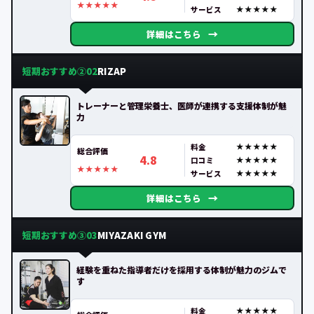
サービス
→
詳細はこちら
短期おすすめ②
RIZAP
02
トレーナーと管理栄養士、医師が連携する支援体制が魅
力
料金
総合評価
4.8
口コミ
サービス
→
詳細はこちら
短期おすすめ③
MIYAZAKI GYM
03
経験を重ねた指導者だけを採用する体制が魅力のジムで
す
料金