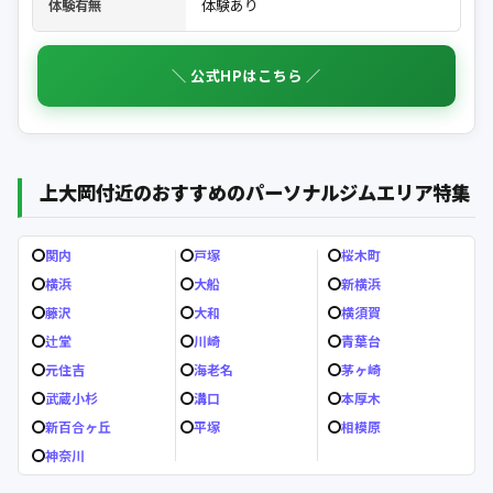
体験あり
体験有無
＼ 公式HPはこちら ／
上大岡付近のおすすめのパーソナルジムエリア特集
関内
戸塚
桜木町
横浜
大船
新横浜
藤沢
大和
横須賀
辻堂
川崎
青葉台
元住吉
海老名
茅ヶ崎
武蔵小杉
溝口
本厚木
新百合ヶ丘
平塚
相模原
神奈川