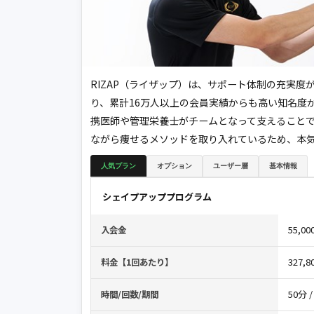
RIZAP（ライザップ）は、サポート体制の充実度
り、累計16万人以上の会員実績からも高い知名度
携医師や管理栄養士がチームとなって支えること
ながら痩せるメソッドを取り入れているため、本
人気プラン
オプション
ユーザー層
基本情報
シェイプアッププログラム
55,
入会金
327,
料金【1回あたり】
50分 /
時間/回数/期間