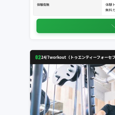
体験
体験有無
無料カ
＼
02
24/7workout（トゥエンティーフォー