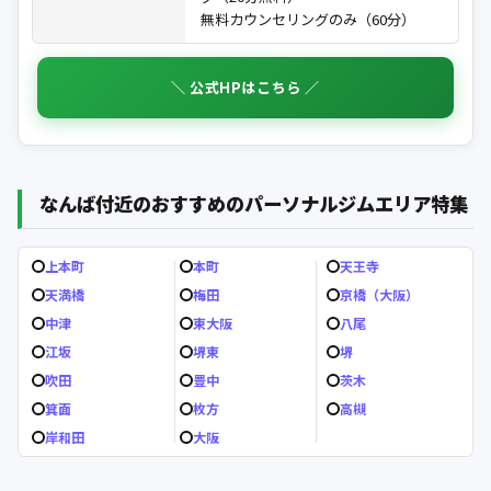
無料カウンセリングのみ（60分）
＼ 公式HPはこちら ／
なんば付近のおすすめのパーソナルジムエリア特集
上本町
本町
天王寺
天満橋
梅田
京橋（大阪）
中津
東大阪
八尾
江坂
堺東
堺
吹田
豊中
茨木
箕面
枚方
高槻
岸和田
大阪