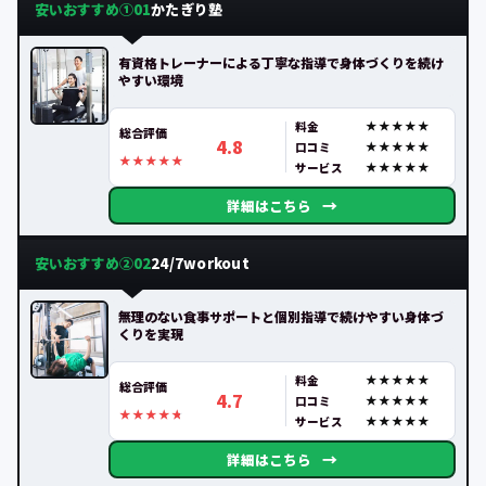
安いおすすめ①
かたぎり塾
01
有資格トレーナーによる丁寧な指導で身体づくりを続け
やすい環境
料金
総合評価
4.8
口コミ
サービス
→
詳細はこちら
安いおすすめ②
24/7workout
02
無理のない食事サポートと個別指導で続けやすい身体づ
くりを実現
料金
総合評価
4.7
口コミ
サービス
→
詳細はこちら