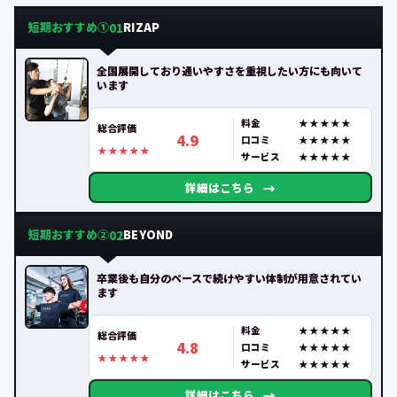
短期おすすめ①
RIZAP
01
全国展開しており通いやすさを重視したい方にも向いて
います
料金
総合評価
4.9
口コミ
サービス
→
詳細はこちら
短期おすすめ②
BEYOND
02
卒業後も自分のペースで続けやすい体制が用意されてい
ます
料金
総合評価
4.8
口コミ
サービス
→
詳細はこちら