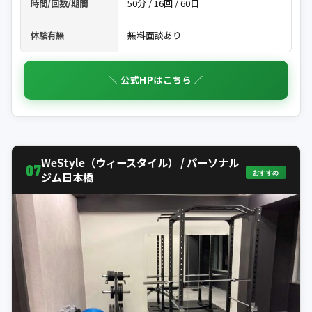
50分 / 16回 / 60日
時間/回数/期間
無料面談あり
体験有無
＼ 公式HPはこちら ／
WeStyle（ウィースタイル） / パーソナル
07
おすすめ
ジム日本橋