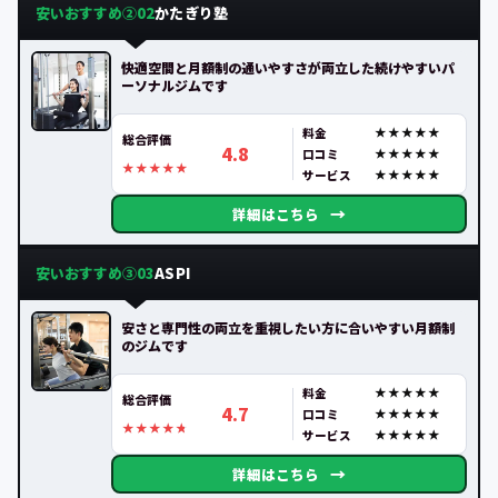
安いおすすめ②
かたぎり塾
02
快適空間と月額制の通いやすさが両立した続けやすいパ
ーソナルジムです
料金
総合評価
4.8
口コミ
サービス
→
詳細はこちら
安いおすすめ③
ASPI
03
安さと専門性の両立を重視したい方に合いやすい月額制
のジムです
料金
総合評価
4.7
口コミ
サービス
→
詳細はこちら