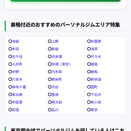
巣鴨付近のおすすめのパーソナルジムエリア特集
池袋
上野
秋葉原
赤羽
新宿
浅草
北千住
日本橋
代々木
人形町
京橋（東京）
銀座
中野
乃木坂
練馬
六本木
錦糸町
表参道
麻布十番
渋谷
田町
恵比寿
豊洲
下北沢
中目黒
明大前
新小岩
荻窪
品川
東京
東京都全域でパーソナルジムを探している人はこち