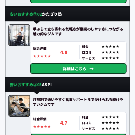
安いおすすめ②
かたぎり塾
02
手ぶらで立ち寄れる気軽さが継続のしやすさにつながる
魅力的なジムです
料金
総合評価
4.8
口コミ
サービス
→
詳細はこちら
安いおすすめ③
ASPI
03
月額制で通いやすく食事サポートまで受けられる続けや
すいジムです
料金
総合評価
4.7
口コミ
サービス