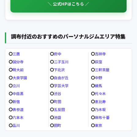
＼ 公式HPはこちら ／
調布付近のおすすめのパーソナルジムエリア特集
三鷹
府中
吉祥寺
国分寺
二子玉川
荻窪
明大前
下北沢
三軒茶屋
大泉学園
自由が丘
中野
立川
学芸大学
練馬
中目黒
渋谷
代々木
新宿
町田
恵比寿
表参道
五反田
乃木坂
六本木
池袋
麻布十番
品川
田町
東京