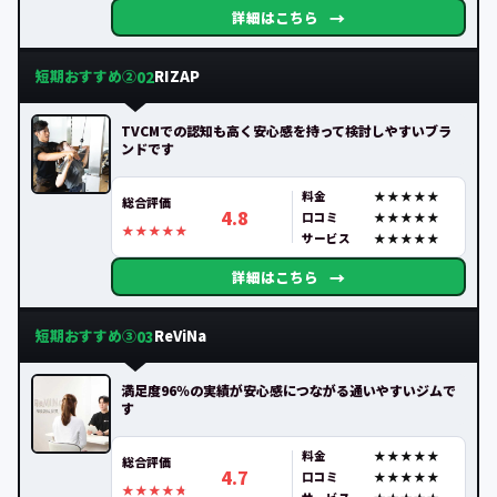
→
詳細はこちら
短期おすすめ②
RIZAP
02
TVCMでの認知も高く安心感を持って検討しやすいブラ
ンドです
料金
総合評価
4.8
口コミ
サービス
→
詳細はこちら
短期おすすめ③
ReViNa
03
満足度96％の実績が安心感につながる通いやすいジムで
す
料金
総合評価
4.7
口コミ