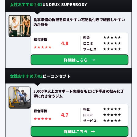
女性おすすめ①
UNDEUX SUPERBODY
01
食事準備の負担を抑えやすい宅配食付きで継続しやすい
のが特長
料金
総合評価
4.8
口コミ
サービス
→
詳細はこちら
女性おすすめ②
ビーコンセプト
02
5,000件以上のサポート実績をもとに下半身の悩みに丁
寧に向き合うジム
料金
総合評価
4.7
口コミ
サービス
→
詳細はこちら